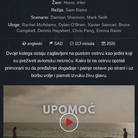
Žanr:
Horor, triler
Režija:
Sam Raimi
Scenario:
Damian Shannon, Mark Swift
Uloge:
Rachel McAdams, Dylan O’Brien, Xavier Samuel, Bruce
Campbell, Dennis Haysbert, Chris Pang, Emma Raimi
engleski
SAD
113 minuta
2026
Dvoje kolega ostaju zaglavljeni na pustom ostrvu kao jedini koji
su preživeli avionsku nesreću. Kako bi na ostrvu opstali
primorani su da pređašnje događaje i patnje ostave po strani i uz
borbu volje i pameti izvuku živu glavu.