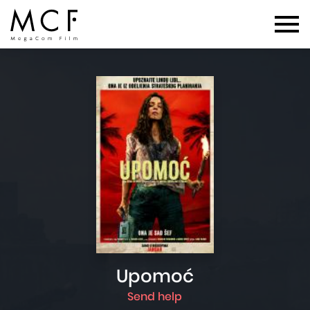
Upomoć
Send help