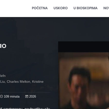
POČETNA
USKORO
U BIOSKOPIMA
NO
ao
Refn
iu, Charles Melton, Kristine
109 minuta
2026
di smrtonosnu, neuhvatljivu silu,