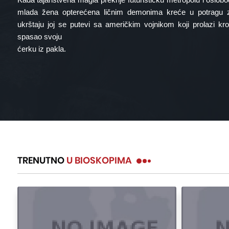
mlada žena opterećena ličnim demonima kreće u potragu
ukrštaju joj se putevi sa američkim vojnikom koji prolazi kr
spasao svoju
ćerku iz pakla.
TRENUTNO
U BIOSKOPIMA