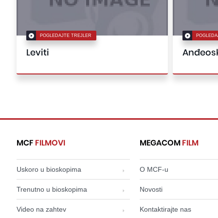
POGLEDAJTE TREJLER
POGLEDA
Leviti
Anđeosk
MCF
FILMOVI
MEGACOM
FILM
Uskoro u bioskopima
O MCF-u
Trenutno u bioskopima
Novosti
Video na zahtev
Kontaktirajte nas