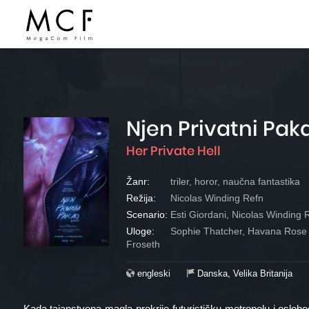
Njen Privatni Pak
Her Private Hell
Žanr:
triler, horor, naučna fantastika
Režija:
Nicolas Winding Refn
Scenario:
Esti Giordani, Nicolas Winding 
Uloge:
Sophie Thatcher, Havana Rose L
Froseth
engleski
Danska, Velika Britanija
Kada tajanstvena magla prekrije futurističku metropolu i oslobo