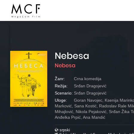
Nebesa
Nebesa
Žanr:
Crna komedija
Režija:
Srđan Dragojević
Scenario:
Srđan Dragojević
Uloge:
Goran Navojec, Ksenija Marinko
Marković, Sana Kostić, Radoslav Rale Mil
Mihajlović, Nikola Pejaković, Srđan Žika To
Anđelka Prpić, Ana Mandić
srpski