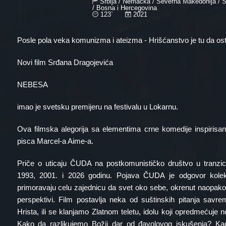
Srbija / Nemačka / Severna Makedonija / Sl
/ Bosna i Hercegovina
123`
2021
Posle pola veka komunizma i ateizma - Hrišćanstvo je tu da os
Novi film Srđana Dragojevića
NEBESA
imao je svetsku premijeru na festivalu u Lokarnu.
Ova filmska alegorija sa elementima crne komedije inspirisa
pisca Marcel-a Aime-a.
Priče o uticaju ČUDA na postkomunističko društvo u tranzi
1993, 2001. i 2026 godinu. Pojava ČUDA je odgovor kolek
primoravaju celu zajednicu da svet oko sebe, okrenut naopako,
perspektivi. Film postavlja neka od suštinskih pitanja savr
Hrista, ili se klanjamo Zlatnom teletu, idolu koji opredmećuj
Kako da razlikujemo Božji dar od đavolovog iskušenja? Ka