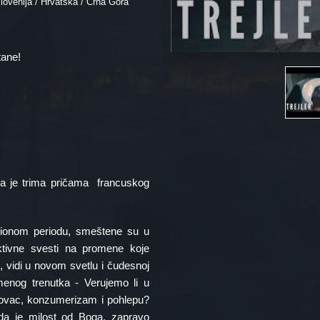
ovenija / Hrvatska / Crna Gora
tane!
na je trima pričama francuskog
cionom periodu, smeštene su u
tivne svesti na promene koje
 vidi u novom svetlu i čudesnoj
emenog trenutka - Verujemo li u
e novac, konzumerizam i pohlepu?
da je milost od Boga, zapravo