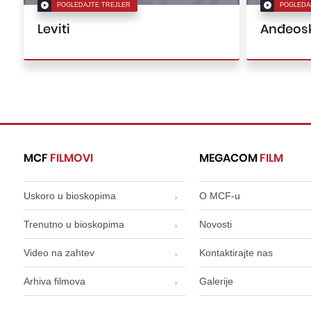
POGLEDAJTE TREJLER
POGLEDA
Leviti
Anđeosk
MCF
FILMOVI
MEGACOM
FILM
Uskoro u bioskopima
O MCF-u
Trenutno u bioskopima
Novosti
Video na zahtev
Kontaktirajte nas
Arhiva filmova
Galerije