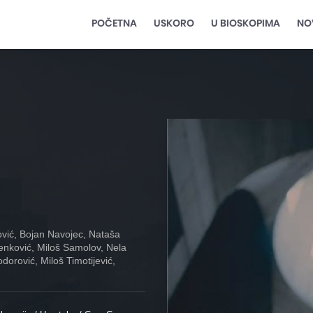
POČETNA
USKORO
U BIOSKOPIMA
NO
vić, Bojan Navojec, Nataša
enković, Miloš Samolov, Nela
dorović, Miloš Timotijević,