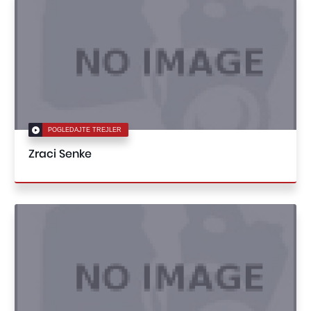
POGLEDAJTE TREJLER
Zraci Senke