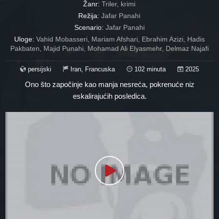
Žanr:
Triler, krimi
Režija:
Jafar Panahi
Scenario:
Jafar Panahi
Uloge:
Vahid Mobasseri, Mariam Afshari, Ebrahim Azizi, Hadis
Pakbaten, Majid Punahi, Mohamad Ali Elyasmehr, Delmaz Najafi
persijski
Iran, Francuska
102 minuta
2025
Ono što započinje kao manja nesreća, pokrenuće niz
eskalirajućih posledica.